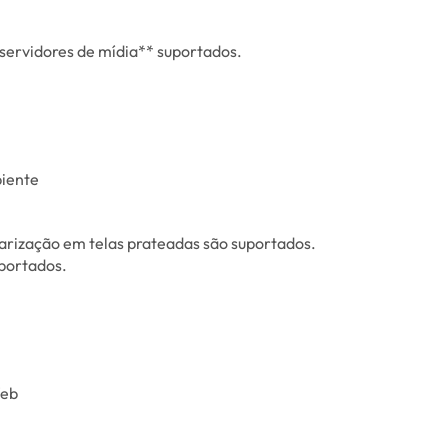
servidores de mídia** suportados.
biente
larização em telas prateadas são suportados.
portados.
Web