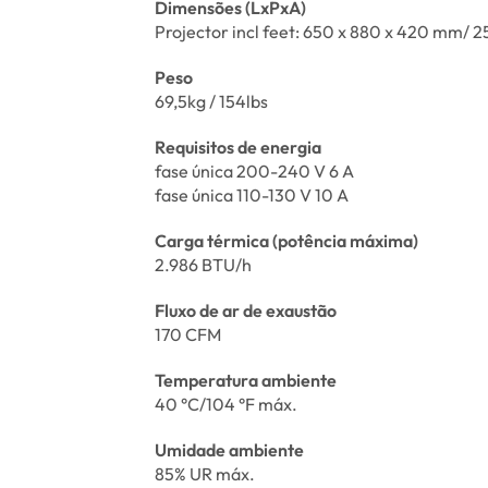
Dimensões (LxPxA)
Projector incl feet: 650 x 880 x 420 mm/ 25
Peso
69,5kg / 154lbs
Requisitos de energia
fase única 200-240 V 6 A
fase única 110-130 V 10 A
Carga térmica (potência máxima)
2.986 BTU/h
Fluxo de ar de exaustão
170 CFM
Temperatura ambiente
40 °C/104 °F máx.
Umidade ambiente
85% UR máx.