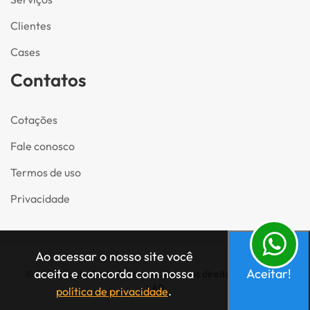
Clientes
Cases
Contatos
Cotações
Fale conosco
Termos de uso
Privacidade
Ao acessar o nosso site você
aceita e concorda com nossa
Aceitar!
© 2024. Santa Clara Poltronas. Todos os direitos reservados
LAB
.
política de privacidade