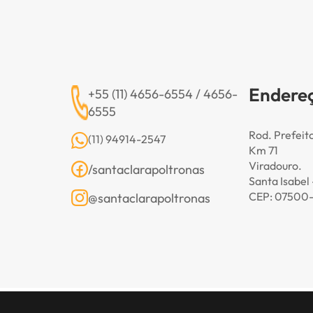
Endere
+55 (11) 4656-6554 / 4656-
6555
Rod. Prefeit
(11) 94914-2547
Km 71
Viradouro.
/santaclarapoltronas
Santa Isabel 
CEP: 07500
@santaclarapoltronas