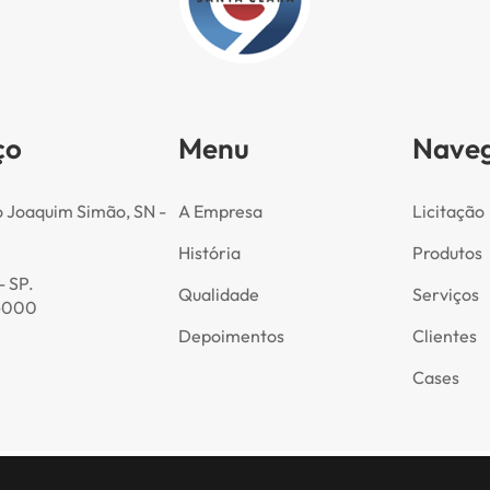
ço
Menu
Nave
o Joaquim Simão, SN -
A Empresa
Licitação
História
Produtos
- SP.
Qualidade
Serviços
-000
Depoimentos
Clientes
Cases